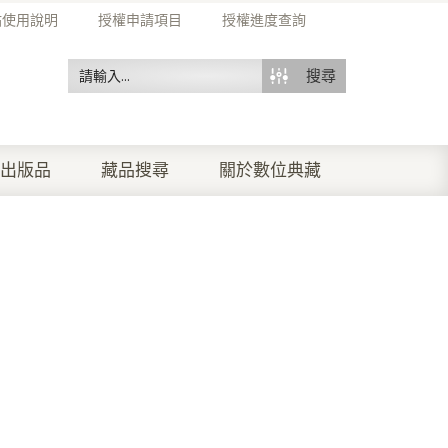
站使用說明
授權申請項目
授權進度查詢
搜尋
出版品
藏品搜尋
關於數位典藏