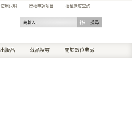
站使用說明
授權申請項目
授權進度查詢
搜尋
出版品
藏品搜尋
關於數位典藏