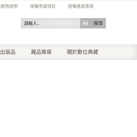
站使用說明
授權申請項目
授權進度查詢
搜尋
出版品
藏品搜尋
關於數位典藏