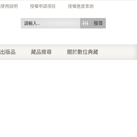
站使用說明
授權申請項目
授權進度查詢
搜尋
出版品
藏品搜尋
關於數位典藏