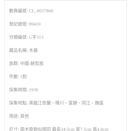
數典編號: CL_0037860
登記總號: 00410
分類編號: G字313
藏品名稱: 木器
族群: 中國-赫哲族
件數: 1對
採集時間: 1930
採集地點: 黑龍江依蘭、樺川、富錦、同江、撫遠
用途: 其他
尺寸: 兩木掛鉤似相同 最長34.5cm 寬7.5cm 高4.0cm