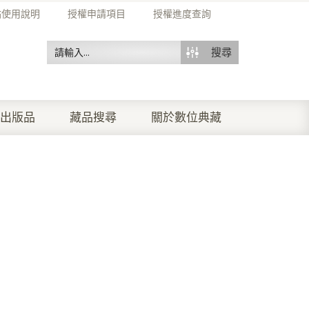
站使用說明
授權申請項目
授權進度查詢
搜尋
出版品
藏品搜尋
關於數位典藏