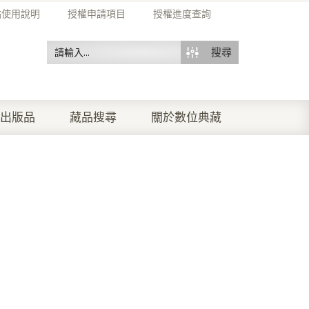
站使用說明
授權申請項目
授權進度查詢
搜尋
出版品
藏品搜尋
關於數位典藏