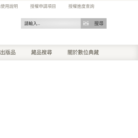
站使用說明
授權申請項目
授權進度查詢
搜尋
出版品
藏品搜尋
關於數位典藏