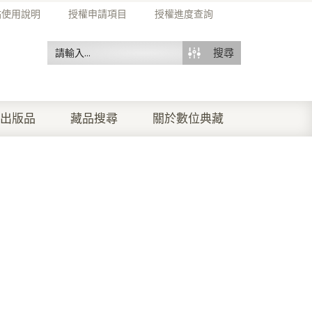
站使用說明
授權申請項目
授權進度查詢
搜尋
出版品
藏品搜尋
關於數位典藏