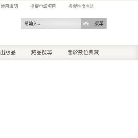
站使用說明
授權申請項目
授權進度查詢
搜尋
出版品
藏品搜尋
關於數位典藏