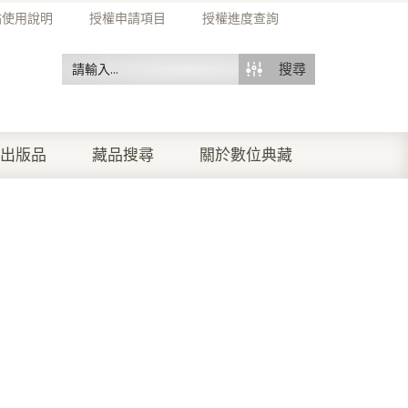
站使用說明
授權申請項目
授權進度查詢
搜尋
出版品
藏品搜尋
關於數位典藏