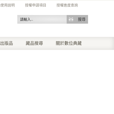
站使用說明
授權申請項目
授權進度查詢
搜尋
出版品
藏品搜尋
關於數位典藏