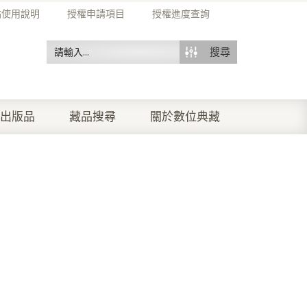
站使用說明
授權申請項目
授權進度查詢
搜尋
出版品
藏品搜尋
關於數位典藏