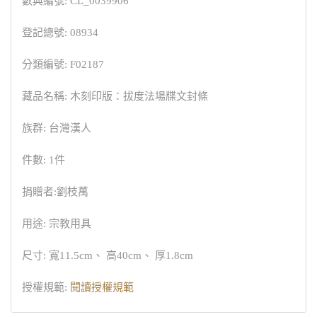
數典編號: CL_0039906
登記總號: 08934
分類編號: F02187
藏品名稱: 木刻印版：拔度法場牒文封條
族群: 台灣漢人
件數: 1件
捐贈者:劉枝萬
用途: 宗教用具
尺寸: 寬11.5cm、 高40cm、 厚1.8cm
授權規範:
閱讀授權規範