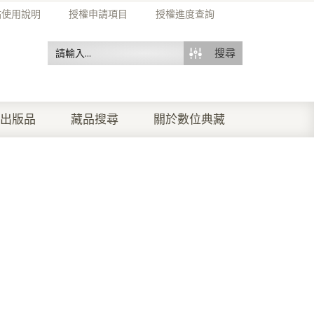
站使用說明
授權申請項目
授權進度查詢
搜尋
出版品
藏品搜尋
關於數位典藏