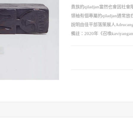
貴族的qiladjan當然也會
領袖有個專屬的qiladjan通常
說明由佳平部落策展人Adrucangal
備註：2020年《召喚kaviya