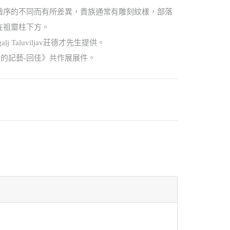
因社會階序的不同而有所差異，貴族通常有雕刻紋樣，部落
放在祖靈柱下方。
j Taluviljav莊德才先生提供。
ngan的記藝-回佳》共作展展件。