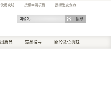
站使用說明
授權申請項目
授權進度查詢
搜尋
出版品
藏品搜尋
關於數位典藏