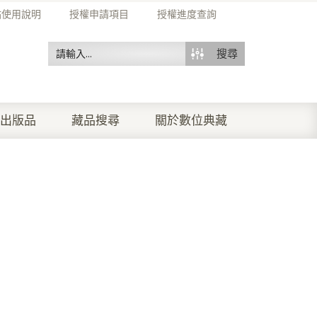
站使用說明
授權申請項目
授權進度查詢
搜尋
出版品
藏品搜尋
關於數位典藏