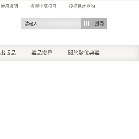
站使用說明
授權申請項目
授權進度查詢
搜尋
出版品
藏品搜尋
關於數位典藏