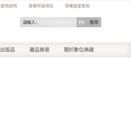
站使用說明
授權申請項目
授權進度查詢
搜尋
出版品
藏品搜尋
關於數位典藏