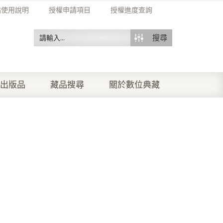
站使用說明
授權申請項目
授權進度查詢
搜尋
出版品
藏品搜尋
關於數位典藏