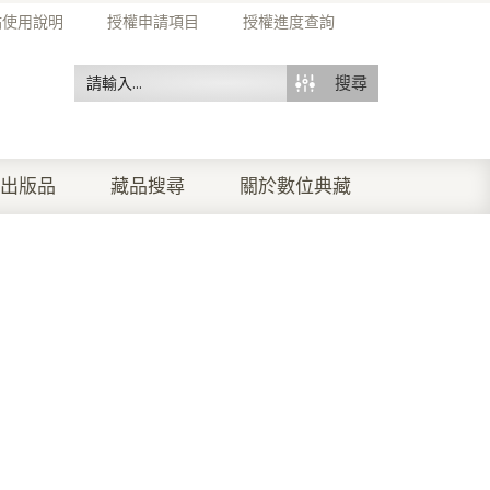
站使用說明
授權申請項目
授權進度查詢
搜尋
出版品
藏品搜尋
關於數位典藏