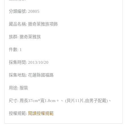
分類編號: 20805
藏品名稱: 撒奇萊雅族項飾
族群: 撒奇萊雅族
件數: 1
採集時間: 2013/10/20
採集地點: 花蓮縣國福路
用途: 服裝
尺寸: 周長37cm*寬1.8cm。、 (貝片11片,由男子配戴)、
授權規範:
閱讀授權規範