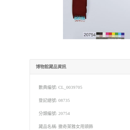
博物館藏品資訊
數典編號: CL_0039705
登記總號: 08735
分類編號: 20754
藏品名稱: 撒奇萊雅女用頭飾