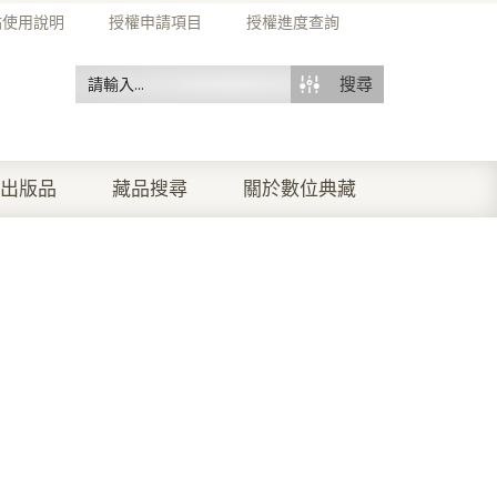
站使用說明
授權申請項目
授權進度查詢
搜尋
出版品
藏品搜尋
關於數位典藏