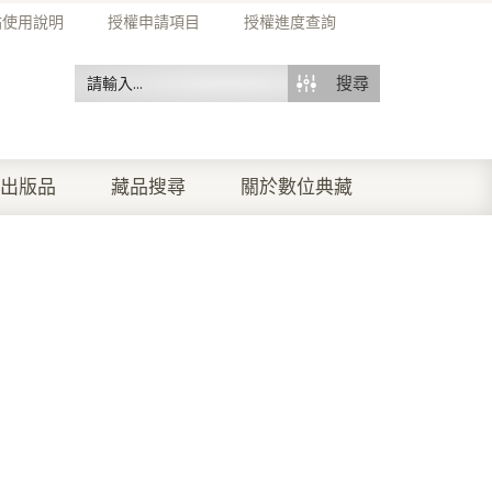
站使用說明
授權申請項目
授權進度查詢
搜尋
出版品
藏品搜尋
關於數位典藏