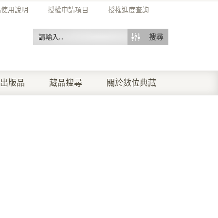
站使用說明
授權申請項目
授權進度查詢
搜尋
出版品
藏品搜尋
關於數位典藏