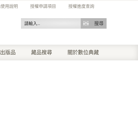
站使用說明
授權申請項目
授權進度查詢
搜尋
出版品
藏品搜尋
關於數位典藏