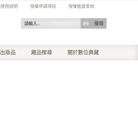
站使用說明
授權申請項目
授權進度查詢
搜尋
出版品
藏品搜尋
關於數位典藏