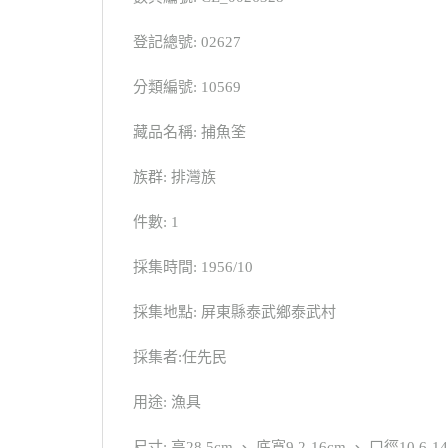
登記總號: 02627
分類編號: 10569
藏品名稱: 捕魚筌
族群: 排灣族
件數: 1
採集時間: 1956/10
採集地點: 屏東縣泰武鄉泰武村
採集者:任先民
用途: 漁具
尺寸: 高28.5cm 、 底寬9.2-16cm 、 口徑10.6