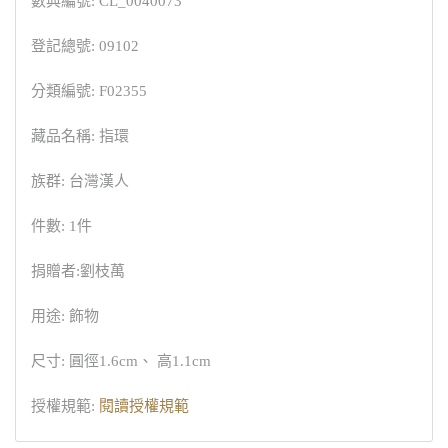
數典編號: CL_0040073
登記總號: 09102
分類編號: F02355
藏品名稱: 指環
族群: 台灣漢人
件數: 1件
捐贈者:劉枝萬
用途: 飾物
尺寸: 圓徑1.6cm、 高1.1cm
授權規範:
閱讀授權規範