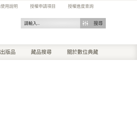
站使用說明
授權申請項目
授權進度查詢
搜尋
出版品
藏品搜尋
關於數位典藏