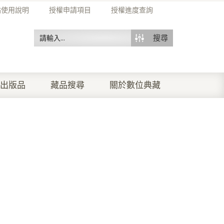
站使用說明
授權申請項目
授權進度查詢
搜尋
出版品
藏品搜尋
關於數位典藏