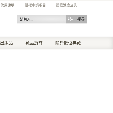
站使用說明
授權申請項目
授權進度查詢
搜尋
出版品
藏品搜尋
關於數位典藏