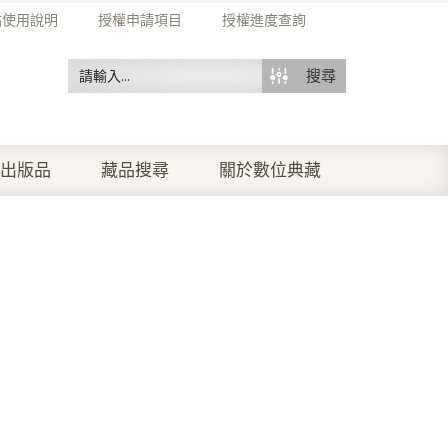
站使用說明
授權申請項目
授權進度查詢
搜尋
出版品
藏品搜尋
關於數位典藏