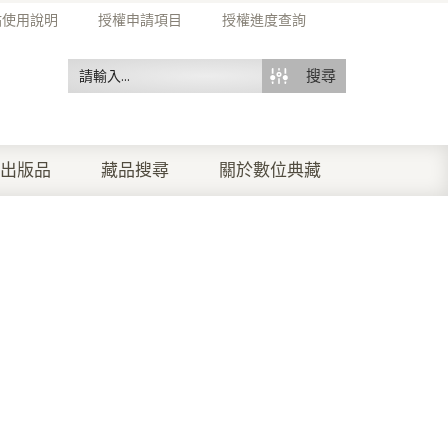
站使用說明
授權申請項目
授權進度查詢
搜尋
出版品
藏品搜尋
關於數位典藏