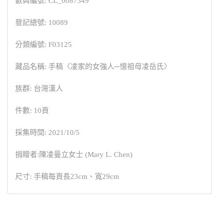
數典編號: CL_0087349
登記總號: 10089
分類編號: F03125
藏品名稱: 手稿〈凌家的女強人─憶祖母凌岳氏〉
族群: 台灣漢人
件數: 10頁
採集時間: 2021/10/5
捐贈者:陳凌曼立女士 (Mary L. Chen)
尺寸: 手稿每頁長23cm、寬29cm