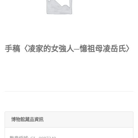
手稿〈凌家的女強人─憶祖母凌岳氏〉
博物館藏品資訊