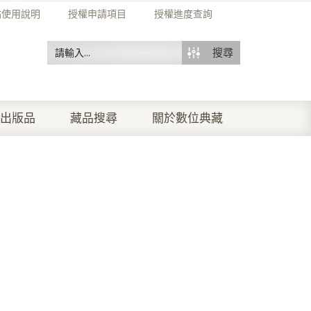
站使用說明
授權申請項目
授權進度查詢
搜尋
出版品
藏品搜尋
關於數位典藏