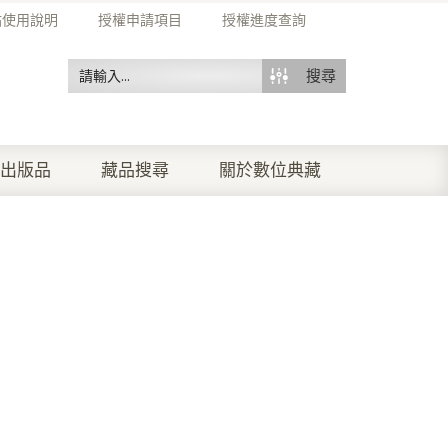
站使用說明
授權申請項目
授權進度查詢
搜尋
出版品
藏品搜尋
關於數位典藏