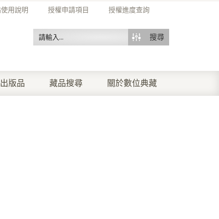
站使用說明
授權申請項目
授權進度查詢
搜尋
出版品
藏品搜尋
關於數位典藏