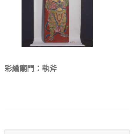
彩繪廟門：執斧