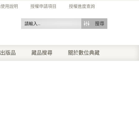
站使用說明
授權申請項目
授權進度查詢
搜尋
出版品
藏品搜尋
關於數位典藏