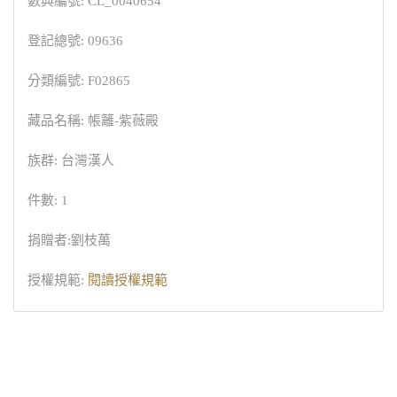
數典編號: CL_0040654
登記總號: 09636
分類編號: F02865
藏品名稱: 帳籬-紫薇殿
族群: 台灣漢人
件數: 1
捐贈者:劉枝萬
授權規範:
閱讀授權規範