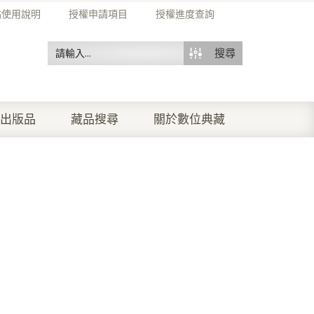
站使用說明
授權申請項目
授權進度查詢
搜尋
出版品
藏品搜尋
關於數位典藏