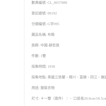
數典編號: CL_0037880
登記總號: 00192
分類編號: G字095
藏品名稱: 布鞋
族群: 中國-赫哲族
件數: 1雙
採集時間: 1930
採集地點: 黑龍江依蘭、樺川、富錦、同江、撫
用途: 服裝衣物
尺寸: ＊一雙（兩件）：、 口部長20.0cm/18.5cm。