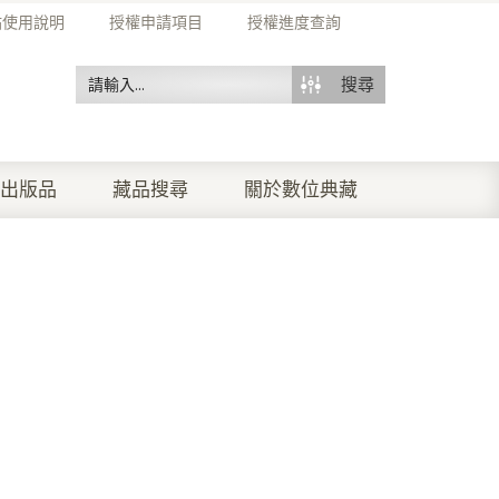
站使用說明
授權申請項目
授權進度查詢
搜尋
出版品
藏品搜尋
關於數位典藏