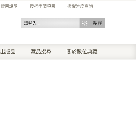
站使用說明
授權申請項目
授權進度查詢
搜尋
出版品
藏品搜尋
關於數位典藏