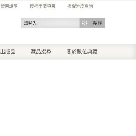
站使用說明
授權申請項目
授權進度查詢
搜尋
出版品
藏品搜尋
關於數位典藏