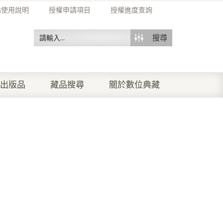
站使用說明
授權申請項目
授權進度查詢
搜尋
出版品
藏品搜尋
關於數位典藏