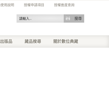
站使用說明
授權申請項目
授權進度查詢
搜尋
出版品
藏品搜尋
關於數位典藏