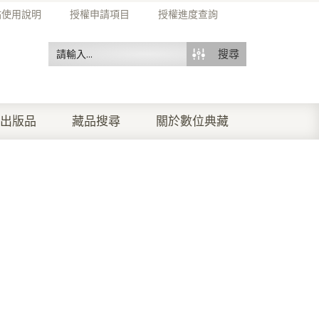
站使用說明
授權申請項目
授權進度查詢
搜尋
出版品
藏品搜尋
關於數位典藏