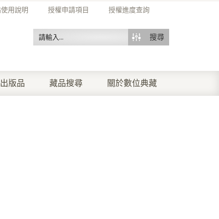
站使用說明
授權申請項目
授權進度查詢
搜尋
出版品
藏品搜尋
關於數位典藏