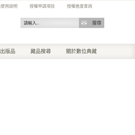
站使用說明
授權申請項目
授權進度查詢
搜尋
出版品
藏品搜尋
關於數位典藏